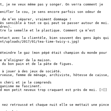
t, je ne veux même pas y songer. On verra comment je 
enifler le cou, je sens encore parfois son odeur de 
 de m’en séparer, vraiment dommage !

ès sensible à tout ce qui peut se passer autour de moi.

dres).

tre la semelle et le plastique. Comment ça m’est 
ntact avec la clientèle, bien souvent des gens âgés qui 
nt/uploads/2017/01/tea-time-twicy-s.jpg)

éteindre le gaz (mon pépé était champion du monde pour 
e m’éloigner de la maison.

 du bon pain et de la pâte de figues.

 à jouer à des jeux de société.

rveuse, femme de ménage, archiviste, hôtesse de caisse, 
n chéri et je le comprends

ganisme me fascinent.

d mon petit neveux trop craquant est près de moi. [![]
 nez retroussé et chaque nuit elle se mettait une pince 