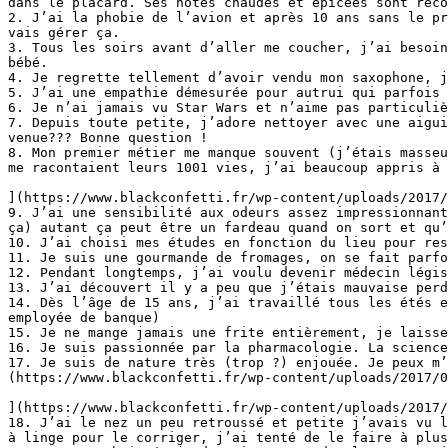
dans le placard. Ses notes chaudes et épicées sont réco
2. J’ai la phobie de l’avion et après 10 ans sans le pr
vais gérer ça.

3. Tous les soirs avant d’aller me coucher, j’ai besoin
bébé.

4. Je regrette tellement d’avoir vendu mon saxophone, j
5. J’ai une empathie démesurée pour autrui qui parfois 
6. Je n’ai jamais vu Star Wars et n’aime pas particuliè
7. Depuis toute petite, j’adore nettoyer avec une aigui
venue??? Bonne question !

8. Mon premier métier me manque souvent (j’étais masseu
me racontaient leurs 1001 vies, j’ai beaucoup appris à 
](https://www.blackconfetti.fr/wp-content/uploads/2017/
9. J’ai une sensibilité aux odeurs assez impressionnant
ça) autant ça peut être un fardeau quand on sort et qu’
10. J’ai choisi mes études en fonction du lieu pour res
11. Je suis une gourmande de fromages, on se fait parfo
12. Pendant longtemps, j’ai voulu devenir médecin légis
13. J’ai découvert il y a peu que j’étais mauvaise perd
14. Dès l’âge de 15 ans, j’ai travaillé tous les étés e
employée de banque)

15. Je ne mange jamais une frite entièrement, je laisse
16. Je suis passionnée par la pharmacologie. La science
17. Je suis de nature très (trop ?) enjouée. Je peux m’
(https://www.blackconfetti.fr/wp-content/uploads/2017/0
](https://www.blackconfetti.fr/wp-content/uploads/2017/
18. J’ai le nez un peu retroussé et petite j’avais vu l
à linge pour le corriger, j’ai tenté de le faire à plus