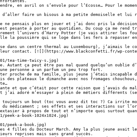
nfortantes.

endre, en avril on s’envole pour l’Ecosse… Pour le momen
 d’aller faire un bisous à ma petite demoiselle et lui r
e ne pensais plus en jouer et j’ai donc pris la décision
est pesante à porter au quotidien. Du coup ça me rend tr
rement l’univers d’Harry Potter (je vais attirer les fou
lle la poussière qui se loge dans les fers à repasser en
se dans un centre thermal au Luxembourg), j’aimais le co
leur contact. [![](https://www.blackconfetti.fr/wp-conte
01/tea-time-twicy-s.jpg)

e. Autant ça peut être pas mal quand quelqu’un oublie d’
une personne a un parfum un peu trop fort.

ter proche de ma famille, plus jeune j’étais incapable d
is des plateaux le dimanche avec nos fromages chouchous,
te…

ante et que c’était pour cette raison que j’avais du mal
t j’ai adoré m’essayer à plein de métiers différents (se
 toujours un bout (toc vous avez dit toc ?) Ca irrite mo
 du médicament ; ses effets et ses interactions sur l’or
extasier à propos de tout et n’importe quoi surtout quan
1/peek-a-book-1024x1024.jpg)

01/peek-a-book.jpg)

es 4 filles du Docteur March. Amy la plus jeune avait le
ieurs reprises mais sans grand succès.
