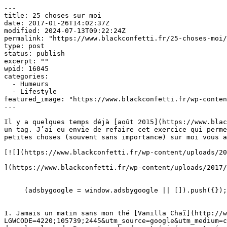
---

title: 25 choses sur moi

date: 2017-01-26T14:02:37Z

modified: 2024-07-13T09:22:24Z

permalink: "https://www.blackconfetti.fr/25-choses-moi/
type: post

status: publish

excerpt: ""

wpid: 16045

categories:

  - Humeurs

  - Lifestyle

featured_image: "https://www.blackconfetti.fr/wp-conten
---

Il y a quelques temps déjà [août 2015](https://www.blac
un tag. J’ai eu envie de refaire cet exercice qui perme
petites choses (souvent sans importance) sur moi vous a
[![](https://www.blackconfetti.fr/wp-content/uploads/20
](https://www.blackconfetti.fr/wp-content/uploads/2017/
     (adsbygoogle = window.adsbygoogle || []).push({});

1. Jamais un matin sans mon thé [Vanilla Chaï](http://w
LGWCODE=4220;105739;2445&utm_source=google&utm_medium=c