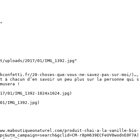
"

t/uploads/2017/01/IMG_1392.jpg"

kconfetti.fr/20-choses-que-vous-ne-savez-pas-sur-moi/)…,
t à chacun d’en savoir un peu plus sur la personne qui s
musera !

17/01/IMG_1392-1024x1024.jpg)

01/IMG_1392.jpg)

ww.maboutiqueonaturel.com/produit-chai-a-la-vanille-bio-
pc&utm_campaign=search&gclid=CM-r8pH639ECFeUV0wodnE0F7A)