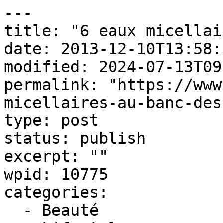
---

title: "6 eaux micellai
date: 2013-12-10T13:58:5
modified: 2024-07-13T09
permalink: "https://www
micellaires-au-banc-des
type: post

status: publish

excerpt: ""

wpid: 10775

categories:

  - Beauté
