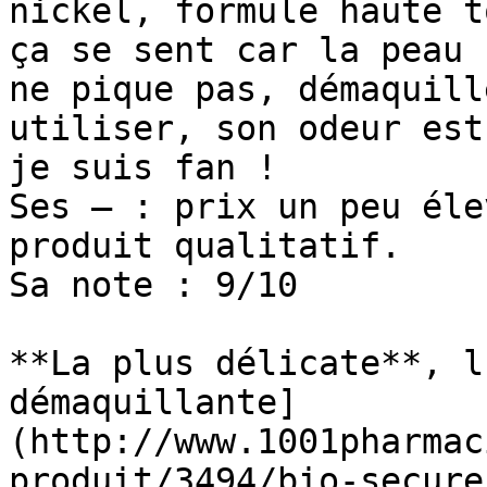
nickel, formule haute t
ça se sent car la peau 
ne pique pas, démaquill
utiliser, son odeur est
je suis fan !

Ses – : prix un peu éle
produit qualitatif.

Sa note : 9/10

**La plus délicate**, l
démaquillante]
(http://www.1001pharmac
produit/3494/bio-secure