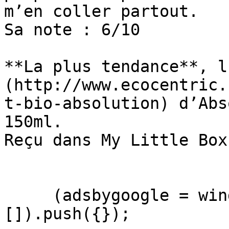
m’en coller partout.

Sa note : 6/10

**La plus tendance**, l
(http://www.ecocentric.
t-bio-absolution) d’Abs
150ml.

Reçu dans My Little Box.
     (adsbygoogle = window.adsbygoogle || 
[]).push({});
