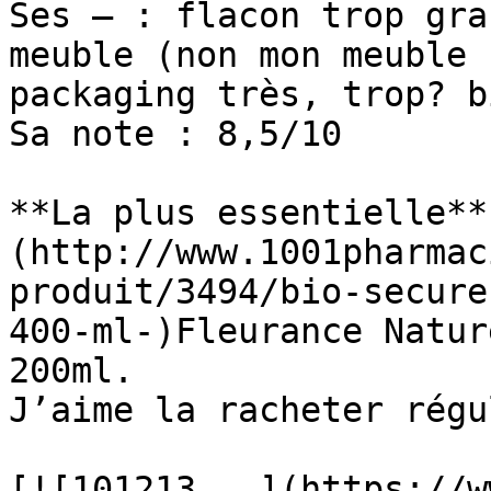
Ses – : flacon trop gra
meuble (non mon meuble 
packaging très, trop? bi
Sa note : 8,5/10

**La plus essentielle**
(http://www.1001pharmac
produit/3494/bio-secure
400-ml-)Fleurance Natur
200ml.

J’aime la racheter régu
[![101213...](https://w