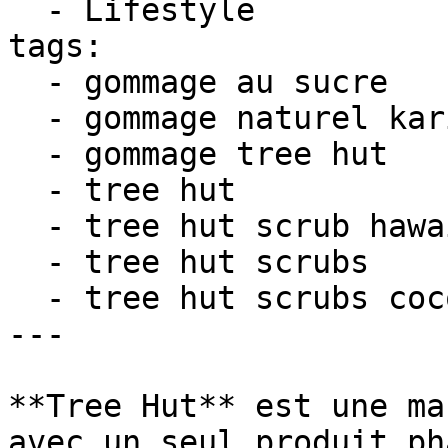
  - Lifestyle

tags:

  - gommage au sucre

  - gommage naturel karité bio

  - gommage tree hut

  - tree hut

  - tree hut scrub hawaiian kukui

  - tree hut scrubs

  - tree hut scrubs coconut lime

---

**Tree Hut** est une ma
avec un seul produit ph