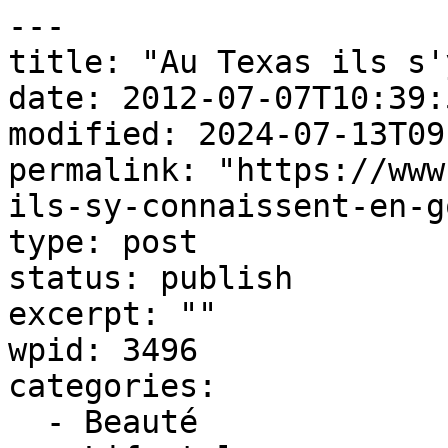
---

title: "Au Texas ils s'
date: 2012-07-07T10:39:5
modified: 2024-07-13T09
permalink: "https://www
ils-sy-connaissent-en-g
type: post

status: publish

excerpt: ""

wpid: 3496

categories:

  - Beauté
