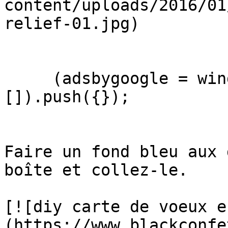
content/uploads/2016/01
relief-01.jpg)

     (adsbygoogle = window.adsbygoogle || 
[]).push({});

Faire un fond bleu aux 
boîte et collez-le.

[![diy carte de voeux e
(https://www.blackconfe