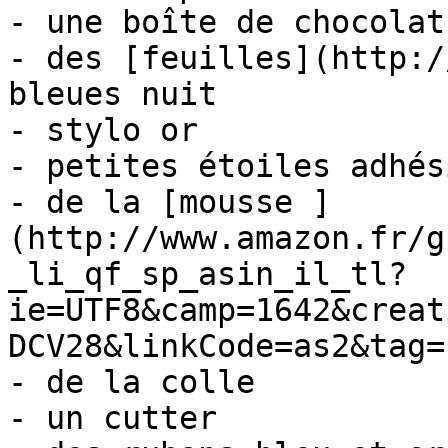
- une boîte de chocolat
- des [feuilles](http:/
bleues nuit

- stylo or

- petites étoiles adhési
- de la [mousse ]
(http://www.amazon.fr/g
_li_qf_sp_asin_il_tl?
ie=UTF8&camp=1642&creat
DCV28&linkCode=as2&tag=
- de la colle

- un cutter
