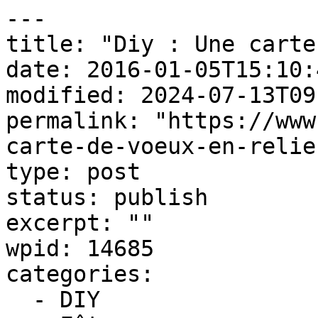
---

title: "Diy : Une carte
date: 2016-01-05T15:10:4
modified: 2024-07-13T09
permalink: "https://www
carte-de-voeux-en-relief
type: post

status: publish

excerpt: ""

wpid: 14685

categories:

  - DIY
