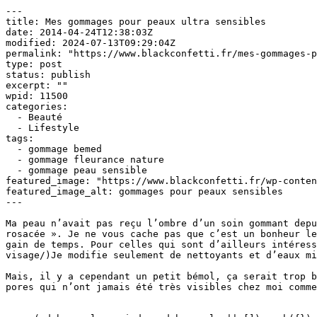
---

title: Mes gommages pour peaux ultra sensibles

date: 2014-04-24T12:38:03Z

modified: 2024-07-13T09:29:04Z

permalink: "https://www.blackconfetti.fr/mes-gommages-p
type: post

status: publish

excerpt: ""

wpid: 11500

categories:

  - Beauté

  - Lifestyle

tags:

  - gommage bemed

  - gommage fleurance nature

  - gommage peau sensible

featured_image: "https://www.blackconfetti.fr/wp-conten
featured_image_alt: gommages pour peaux sensibles

---

Ma peau n’avait pas reçu l’ombre d’un soin gommant depu
rosacée ». Je ne vous cache pas que c’est un bonheur le
gain de temps. Pour celles qui sont d’ailleurs intéress
visage/)Je modifie seulement de nettoyants et d’eaux mi
Mais, il y a cependant un petit bémol, ça serait trop b
pores qui n’ont jamais été très visibles chez moi comme