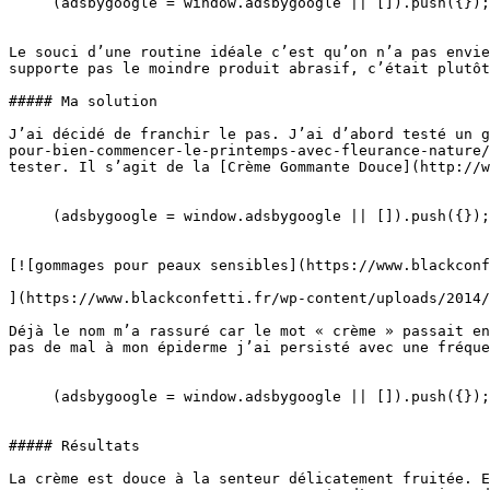
     (adsbygoogle = window.adsbygoogle || []).push({});

Le souci d’une routine idéale c’est qu’on n’a pas envie
supporte pas le moindre produit abrasif, c’était plutôt
##### Ma solution

J’ai décidé de franchir le pas. J’ai d’abord testé un g
pour-bien-commencer-le-printemps-avec-fleurance-nature/
tester. Il s’agit de la [Crème Gommante Douce](http://w
     (adsbygoogle = window.adsbygoogle || []).push({});

[![gommages pour peaux sensibles](https://www.blackconf
](https://www.blackconfetti.fr/wp-content/uploads/2014/
Déjà le nom m’a rassuré car le mot « crème » passait en
pas de mal à mon épiderme j’ai persisté avec une fréque
     (adsbygoogle = window.adsbygoogle || []).push({});

##### Résultats

La crème est douce à la senteur délicatement fruitée. E