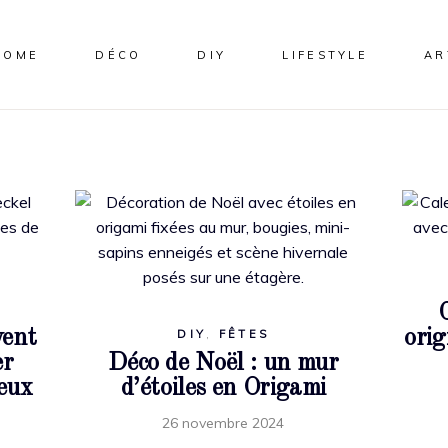
HOME
DÉCO
DIY
LIFESTYLE
AR
vent
orig
DIY
,
FÊTES
er
Déco de Noël : un mur
eux
d’étoiles en Origami
26 novembre 2024