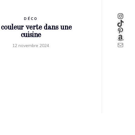
INS
DÉCO
TIKT
couleur verte dans une
PINT
cuisine
AMA
E-MA
12 novembre 2024